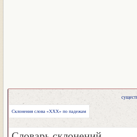
сущест
Склонения слова «XXX» по падежам
Словарь склонений