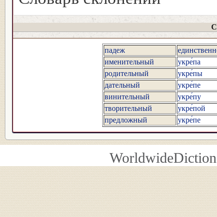
С
падеж
единственн
именительный
укре́па
родительный
укре́пы
дательный
укре́пе
винительный
укре́пу
творительный
укре́пой
предложный
укре́пе
WorldwideDiction