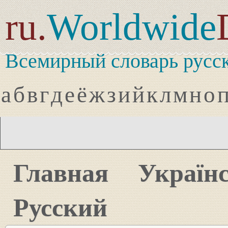
ru.
Worldwide
Всемирный словарь русск
а
б
в
г
д
е
ё
ж
з
и
й
к
л
м
н
о
Главная
Україн
Русский