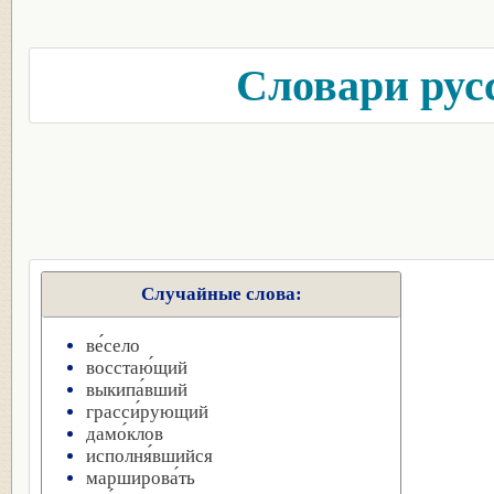
Словари рус
Случайные слова:
ве́село
восстаю́щий
выкипа́вший
грасси́рующий
дамо́клов
исполня́вшийся
марширова́ть