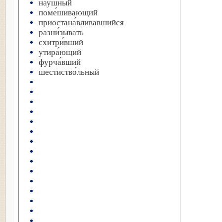
нау́шный
поме́шивающий
приостана́вливавшийся
разни́зывать
схитри́вший
утира́ющий
фурча́вший
шестиство́льный