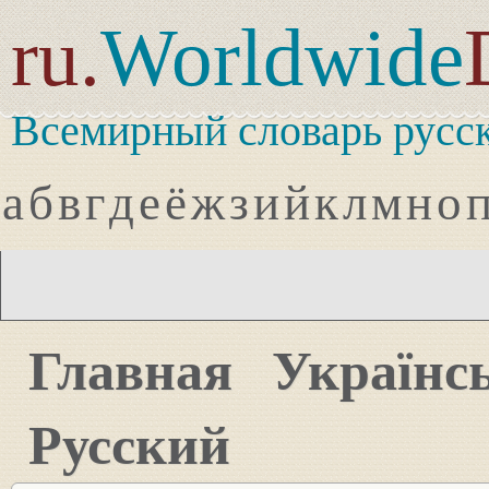
ru.
Worldwide
Всемирный словарь русск
а
б
в
г
д
е
ё
ж
з
и
й
к
л
м
н
о
Главная
Українс
Русский