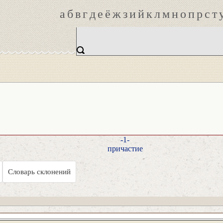
а
б
в
г
д
е
ё
ж
з
и
й
к
л
м
н
о
п
р
с
т
-1-
причастие
Словарь склонений