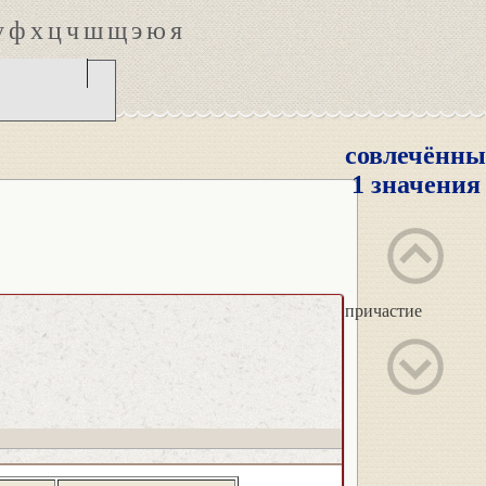
у
ф
х
ц
ч
ш
щ
э
ю
я
совлечённ
1 значения
причастие