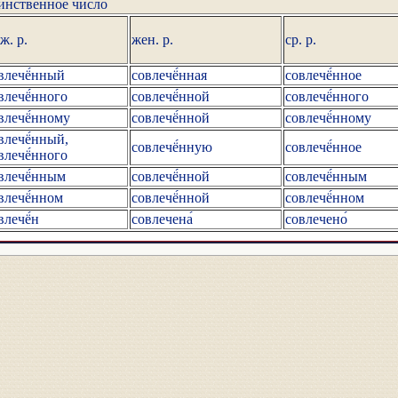
инственное число
ж. р.
жен. р.
ср. р.
влечё́нный
совлечё́нная
совлечё́нное
влечё́нного
совлечё́нной
совлечё́нного
влечё́нному
совлечё́нной
совлечё́нному
влечё́нный,
совлечё́нную
совлечё́нное
влечё́нного
влечё́нным
совлечё́нной
совлечё́нным
влечё́нном
совлечё́нной
совлечё́нном
влечё́н
совлечена́
совлечено́