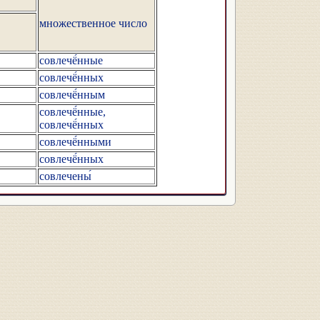
множественное число
совлечё́нные
совлечё́нных
совлечё́нным
совлечё́нные,
совлечё́нных
совлечё́нными
совлечё́нных
совлечены́