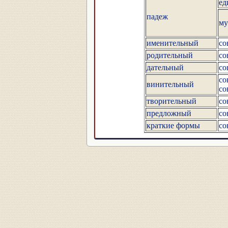
ед
падеж
му
именительный
со
родительный
со
дательный
со
со
винительный
со
творительный
со
предложный
со
краткие формы
со