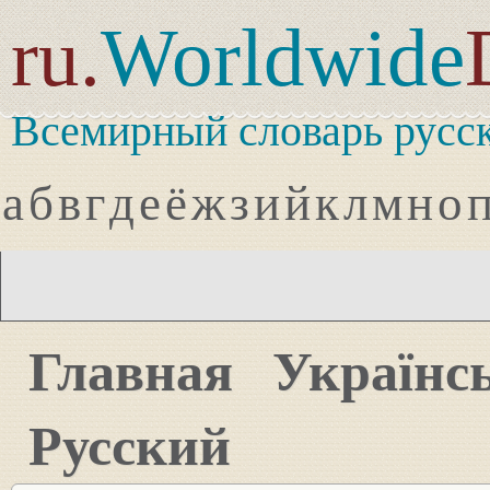
ru.
Worldwide
Всемирный словарь русск
а
б
в
г
д
е
ё
ж
з
и
й
к
л
м
н
о
Главная
Українс
Русский