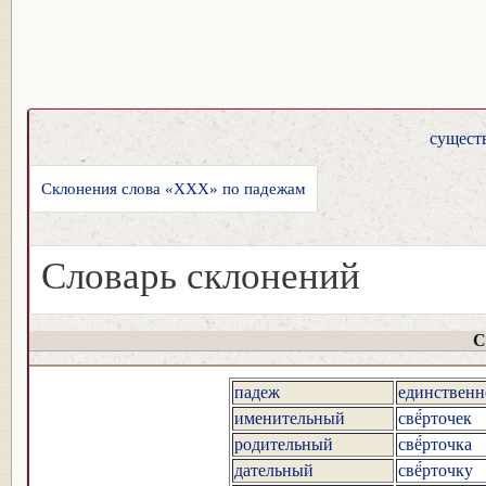
сущест
Склонения слова «XXX» по падежам
Словарь склонений
С
падеж
единственн
именительный
свё́рточек
родительный
свё́рточка
дательный
свё́рточку