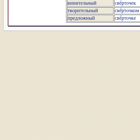
винительный
свё́рточек
творительный
свё́рточком
предложный
свё́рточке