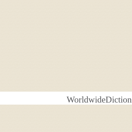
WorldwideDiction