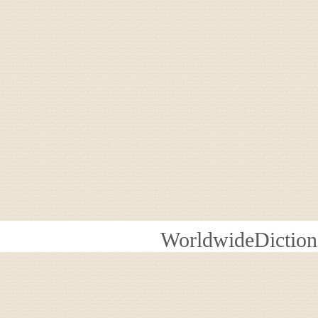
WorldwideDiction