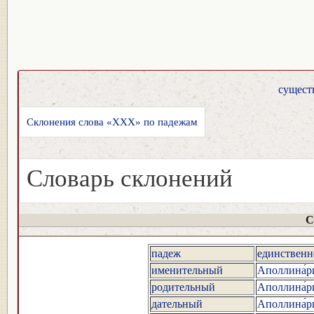
сущест
Склонения слова «XXX» по падежам
Словарь склонений
С
падеж
единственн
именительный
Аполлина́р
родительный
Аполлина́
дательный
Аполлина́р