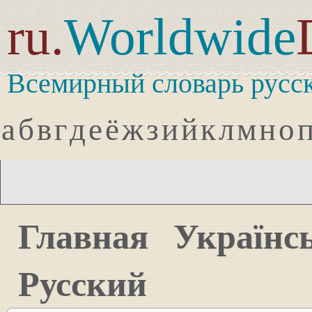
ru.
Worldwide
Всемирный словарь русск
а
б
в
г
д
е
ё
ж
з
и
й
к
л
м
н
о
Главная
Українс
Русский