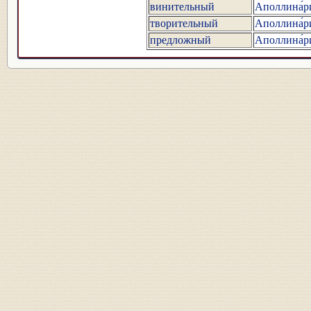
винительный
Аполлина́р
творительный
Аполлина́р
предложный
Аполлина́р