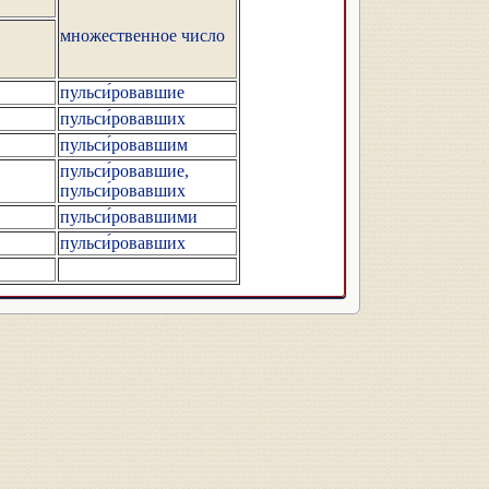
множественное число
пульси́ровавшие
пульси́ровавших
пульси́ровавшим
пульси́ровавшие,
пульси́ровавших
пульси́ровавшими
пульси́ровавших