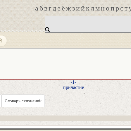
а
б
в
г
д
е
ё
ж
з
и
й
к
л
м
н
о
п
р
с
т
Й
-1-
причастие
Словарь склонений