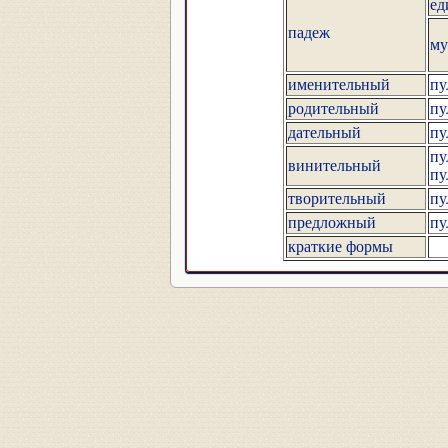
ед
падеж
му
именительный
пу
родительный
пу
дательный
пу
пу
винительный
пу
творительный
пу
предложный
пу
краткие формы